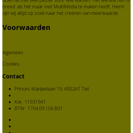
breed: als het maar met MultiMedia te maken heeft. Hierin
zijn wij altijd op zoek naar het creëren van meerwaarde.
Voorwaarden
Privacy
Algemeen
Cookies
Contact
Prinses Marijkelaan 19, 4002AT Tiel
info@educomedia.nl
Kvk : 11031941
BTW : 1704.09.156.B01