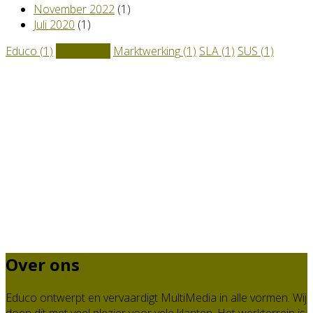
November 2022
(1)
Juli 2020
(1)
Educo
(1)
Hosting
(2)
Marktwerking
(1)
SLA
(1)
SUS
(1)
Over ons
Educo ontwerpt en vervaardigt MultiMedia in alle vormen. Wij
doen dit met veel plezier voor vele klanten. Het werkterrein is